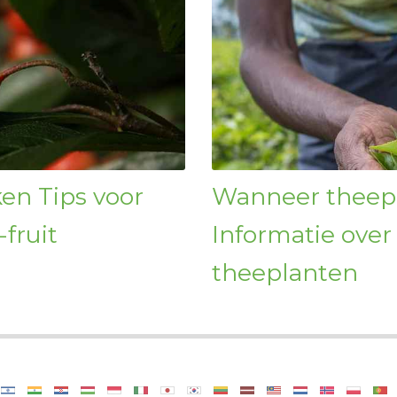
n Tips voor
Wanneer theep
fruit
Informatie over
theeplanten