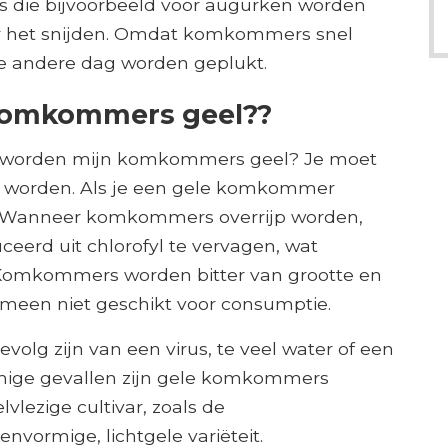
s die bijvoorbeeld voor augurken worden
voor het snijden. Omdat komkommers snel
e andere dag worden geplukt.
komkommers geel??
m worden mijn komkommers geel? Je moet
l worden. Als je een gele komkommer
p. Wanneer komkommers overrijp worden,
eerd uit chlorofyl te vervagen, wat
. Komkommers worden bitter van grootte en
meen niet geschikt voor consumptie.
lg zijn van een virus, te veel water of een
mige gevallen zijn gele komkommers
vlezige cultivar, zoals de
nvormige, lichtgele variëteit.