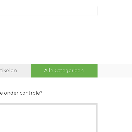
rtikelen
Alle Categorieën
ie onder controle?