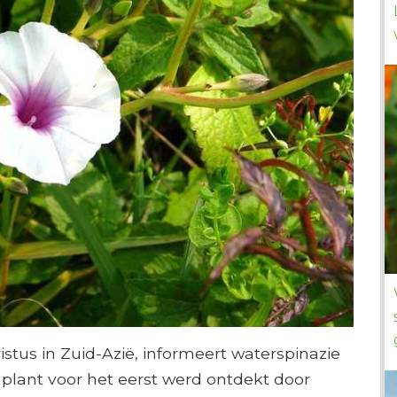
stus in Zuid-Azië, informeert waterspinazie
 plant voor het eerst werd ontdekt door