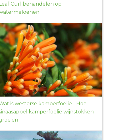
Leaf Curl behandelen op
watermeloenen
Wat is westerse kamperfoelie - Hoe
sinaasappel kamperfoelie wijnstokken
groeien