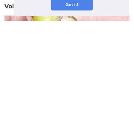
Got it!
Volgend artikel
Yucca Seed Pod
Voortplantingstips voor het
planten van Yucca-zaden