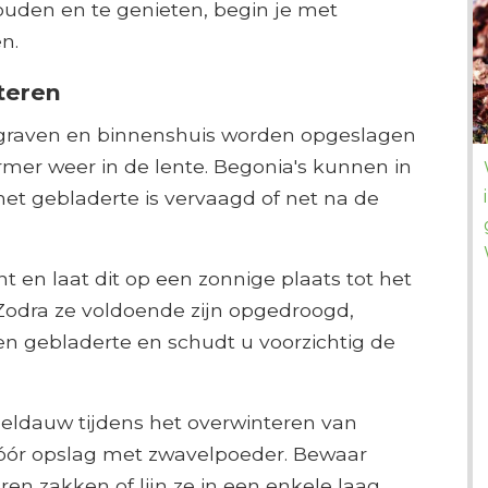
houden en te genieten, begin je met
n.
teren
graven en binnenshuis worden opgeslagen
rmer weer in de lente. Begonia's kunnen in
et gebladerte is vervaagd of net na de
t en laat dit op een zonnige plaats tot het
Zodra ze voldoende zijn opgedroogd,
en gebladerte en schudt u voorzichtig de
dauw tijdens het overwinteren van
vóór opslag met zwavelpoeder. Bewaar
ren zakken of lijn ze in een enkele laag