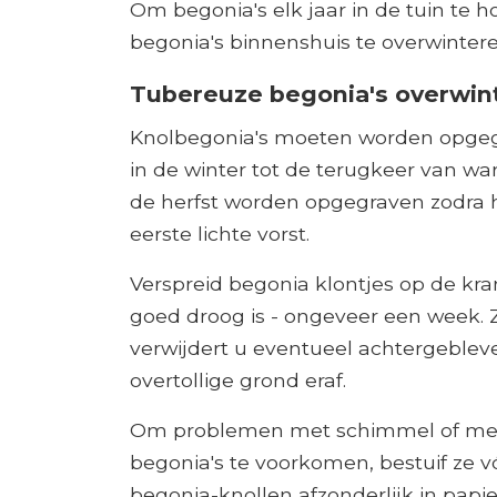
Om begonia's elk jaar in de tuin te 
begonia's binnenshuis te overwintere
Tubereuze begonia's overwin
Knolbegonia's moeten worden opge
in de winter tot de terugkeer van wa
de herfst worden opgegraven zodra h
eerste lichte vorst.
Verspreid begonia klontjes op de kran
goed droog is - ongeveer een week. 
verwijdert u eventueel achtergeblev
overtollige grond eraf.
Om problemen met schimmel of meel
begonia's te voorkomen, bestuif ze 
begonia-knollen afzonderlijk in papie