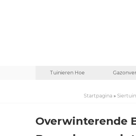
Tuinieren Hoe
Gazonver
Startpagina
»
Siertui
Overwinterende B