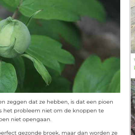
n zeggen dat ze hebben, is dat een pioen
is het probleem niet om de knoppen te
ppen niet opengaan.
perfect gezonde broek, maar dan worden ze