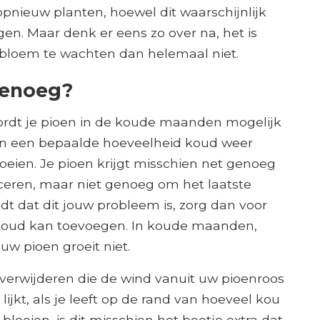
pnieuw planten, hoewel dit waarschijnlijk
agen. Maar denk er eens zo over na, het is
enbloem te wachten dan helemaal niet.
genoeg?
wordt je pioen in de koude maanden mogelijk
en een bepaalde hoeveelheid koud weer
eien. Je pioen krijgt misschien net genoeg
eren, maar niet genoeg om het laatste
edt dat dit jouw probleem is, zorg dan voor
koud kan toevoegen. In koude maanden,
w pioen groeit niet.
e verwijderen die de wind vanuit uw pioenroos
 lijkt, als je leeft op de rand van hoeveel kou
bloeien, is dit misschien het beetje extra dat