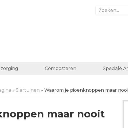
zorging
Composteren
Speciale A
agina
»
Siertuinen
» Waarom je pioenknoppen maar nooit
knoppen maar nooit