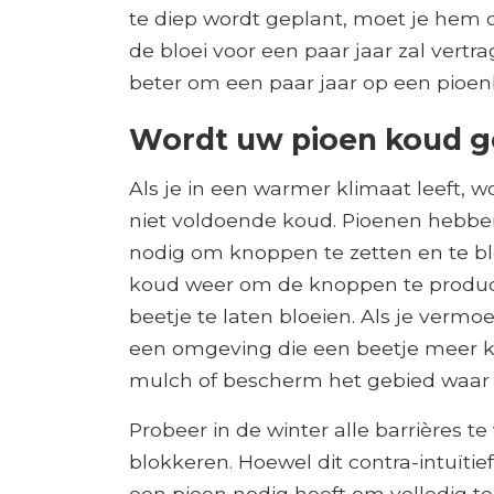
te diep wordt geplant, moet je hem o
de bloei voor een paar jaar zal vertr
beter om een ​​paar jaar op een pio
Wordt uw pioen koud 
Als je in een warmer klimaat leeft, 
niet voldoende koud. Pioenen hebb
nodig om knoppen te zetten en te blo
koud weer om de knoppen te produc
beetje te laten bloeien. Als je vermo
een omgeving die een beetje meer 
mulch of bescherm het gebied waar u
Probeer in de winter alle barrières t
blokkeren. Hoewel dit contra-intuïtief
een pioen nodig heeft om volledig te 