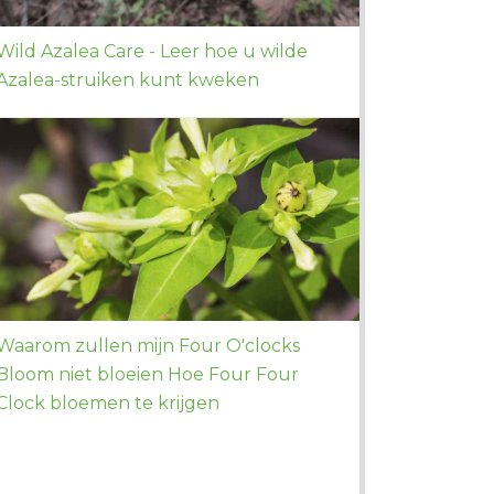
Wild Azalea Care - Leer hoe u wilde
Azalea-struiken kunt kweken
Waarom zullen mijn Four O'clocks
Bloom niet bloeien Hoe Four Four
Clock bloemen te krijgen