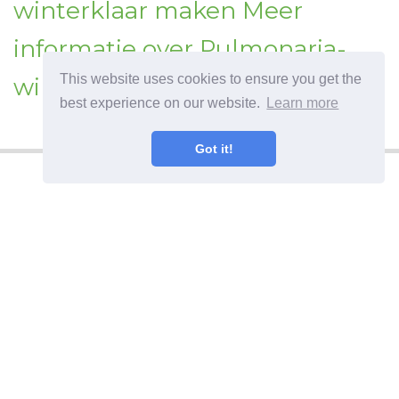
winterklaar maken Meer
informatie over Pulmonaria-
This website uses cookies to ensure you get the
winterverzorging
best experience on our website.
Learn more
Got it!
©
2026
Haenselblatt
Hoe word je een professionele tuinier? Nuttige
informatie en tips voor het verzorgen van planten.
Encyclopedie van tuinieren.