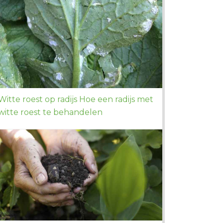
Witte roest op radijs Hoe een radijs met
witte roest te behandelen