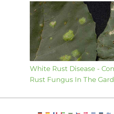
White Rust Disease - Con
Rust Fungus In The Gar