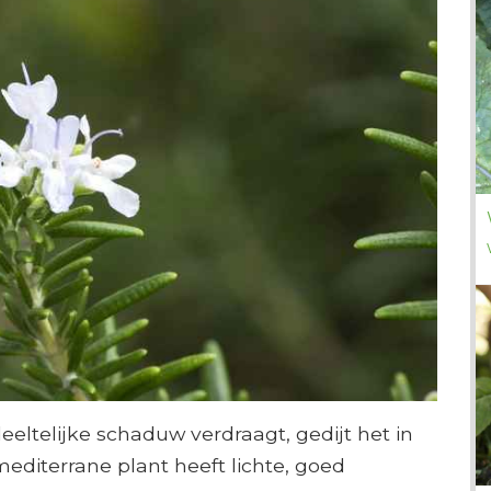
eltelijke schaduw verdraagt, gedijt het in
mediterrane plant heeft lichte, goed