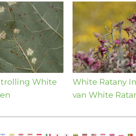
trolling White
White Ratany In
den
van White Rat